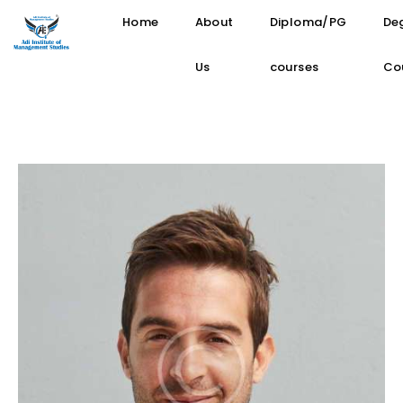
Home
About
Diploma/PG
De
Us
courses
Co
Home
About Us
Diploma/PG courses
Degree Courses
Gallery
Blog
Contact Us